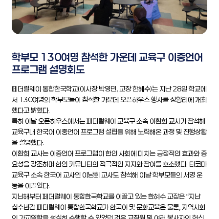
학부모 130여명 참석한 가운데 교육구 이중언어
프로그램 설명회도
페더럴웨이 통합한국학교(이사장 박영민, 교장 한혜수)는 지난 28일 학교에
서 130여명의 학부모들이 참석한 가운데 오픈하우스 행사를 성황리에 개최
했다고 밝혔다.
특히 이날 오픈히우스에서는 페더럴웨이 교육구 소속 이환희 교사가 참석해
교육구내 한국어 이중언어 프로그램 설립을 위해 노력해온 과정 및 진행상황
을 설명했다.
이환희 교사는 이중언어 프로그램이 한인 사회에 미치는 긍정적인 효과와 중
요성을 강조하며 한인 커뮤니티의 적극적인 지지와 참여를 호소했다. 타코마
교육구 소속 한국어 교사인 이남희 교사도 참석해 이날 학부모들의 서명 운
동을 이끌었다.
지난해부터 페더럴웨이 통합한국학교를 이끌고 있는 한혜수 교장은 “지난
십수년간 페더럴웨이 통합한국학교가 한국어 및 문화교육은 물론, 지역사회
의 가교역할을 성실히 수행할 수 있었던 것은 교직원 및 여러 봉사자의 헌신