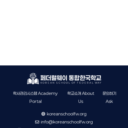
학사관리시스템 Academy
학교소개 About
문의하기
Portal
Us
Ask
koreanschoolfw.org
info@koreanschoolfw.org