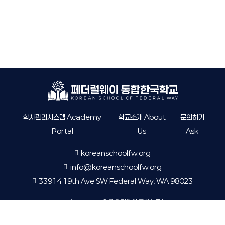
학사관리시스템 Academy
학교소개 About
문의하기
Portal
Us
Ask
koreanschoolfw.org
info@koreanschoolfw.org
33914 19th Ave SW Federal Way, WA 98023
Copyright 2025 © 페더럴웨이 통합한국학교
Korean School of Federal Way All Right Reserved.
Powered by