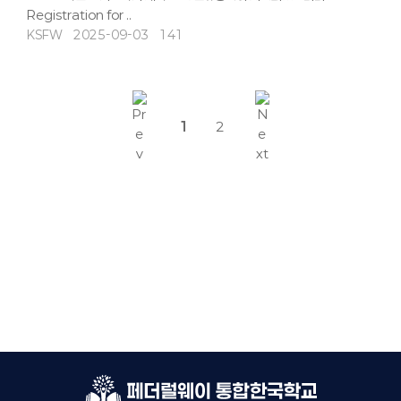
Registration for ..
KSFW
2025-09-03
141
1
2