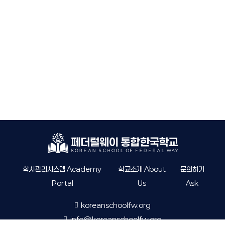
학사관리시스템 Academy
학교소개 About
문의하기
Portal
Us
Ask
koreanschoolfw.org
info@koreanschoolfw.org