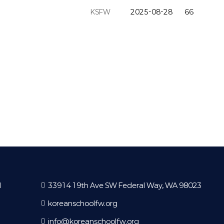
KSFW
2025-08-28
66
l
33914 19th Ave SW Federal Way, WA 98023
koreanschoolfw.org
info@koreanschoolfw.org