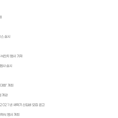
회
우스 실시
추석잔치 행사 가져
 행사 실시
기대회' 개최
업 개강
 2021년 새학기 신입생 모집 공고
개학식 행사 개최