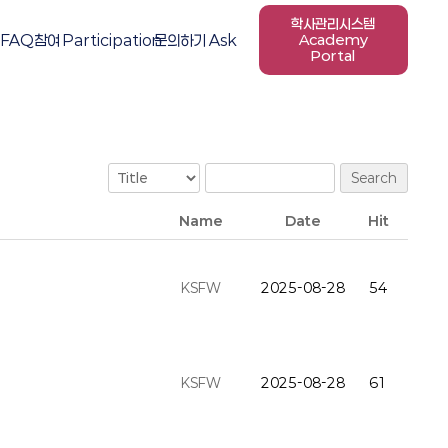
학사관리시스템
FAQ
참여 Participation
문의하기 Ask
Academy
Portal
Search
Name
Date
Hit
KSFW
2025-08-28
54
KSFW
2025-08-28
61