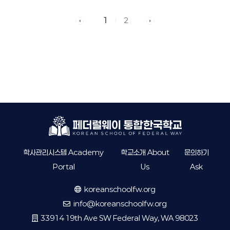
1
2
학사관리시스템 Academy
학교소개 About
문의하기
Portal
Us
Ask
koreanschoolfw.org
info@koreanschoolfw.org
33914 19th Ave SW Federal Way, WA 98023