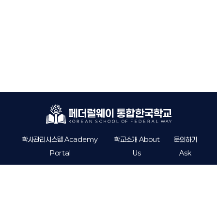
학사관리시스템 Academy
학교소개 About
문의하기
Portal
Us
Ask
koreanschoolfw.org
info@koreanschoolfw.org
33914 19th Ave SW Federal Way, WA 98023