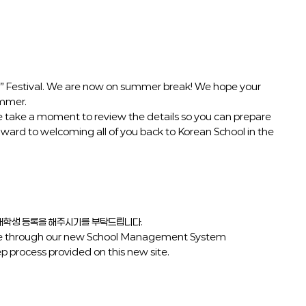
l” Festival. We are now on summer break! We hope your
ummer.
e take a moment to review the details so you can prepare
rward to welcoming all of you back to Korean School in the
 재학생 등록을 해주시기를 부탁드립니다.
e site through our new School Management System
tep process provided on this new site.