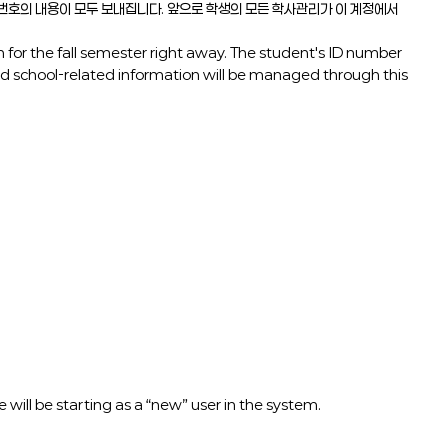
밀번호의 내용이 모두 보내집니다. 앞으로 학생의 모든 학사관리가 이 계정에서
n for the fall semester right away. The student's ID number
and school-related information will be managed through this
 will be starting as a “new” user in the system.