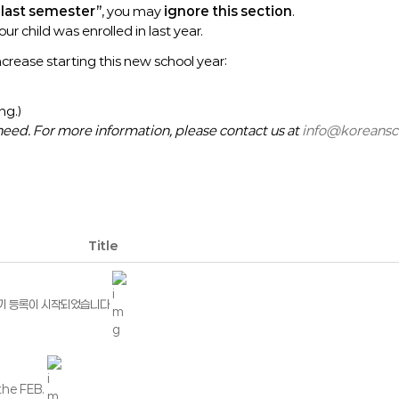
 last semester”
, you may
ignore this section
.
our child was enrolled in last year.
increase starting this new school year:
ng.)
 need. For more information, please contact us at
info@koreansc
Title
. 2학기 등록이 시작되었습니다
he FEB.