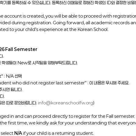
을학기를 등록하실 수 있으십니다. 등록하신 이메일로 정해진 학생의 ID와 결정한 비
 account is created, you will be able to proceed with registratio
vided during registration. Going forward, all academic records 
lated to your child’s experience at the Korean School.
26 Fall Semester
다.
모든 학생들이 New로 시작됨을 양해부탁드립니다.
" : N/A 선택
nt who did not register last semester" : 이 내용은 무시해 주세요.
해주시면 됩니다.
다.
학금은 따로 문의바랍니다.
info@koreanschoolfw.org
)
ged in and can proceed directly to register for the Fall semester.
 the first time, we kindly ask for your understanding that everyone
e select
N/A
if your child is a returning student.