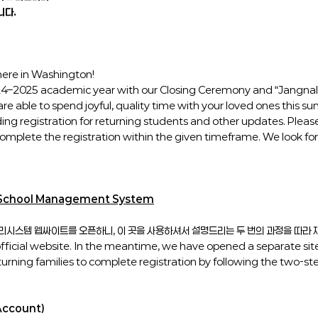
니다.
ere in Washington!
 2024–2025 academic year with our Closing Ceremony and “Jangna
are able to spend joyful, quality time with your loved ones this s
ng registration for returning students and other updates. Pleas
complete the registration within the given timeframe. We look fo
w School Management System
관리시스템 웹싸이트를 오픈하니, 이 곳을 사용하셔서 설명드리는 두 번의 과정을 따라
’s official website. In the meantime, we have opened a separat
 returning families to complete registration by following the two-s
Account)