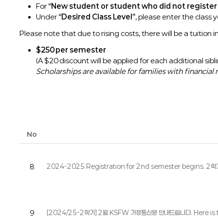
For
“New student or student who did not register
Under
“Desired Class Level”
, please enter the class y
Please note that due to rising costs, there will be a tuition 
$250 per semester
(A $20 discount will be applied for each additional sibli
Scholarships are available for families with financial
No
2024-2025 Registration for 2nd semester begins
8
[2024/25-2학기] 2월 KSFW 가정통신문 안내드립니다. Here is t
9