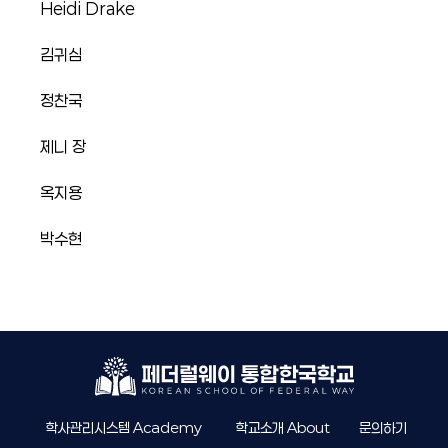
Heidi Drake
김귀심
정찬국
제니 장
옥지용
박수현
학사관리시스템 Academy
학교소개 About
문의하기